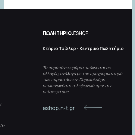
ΠΩΛΗΤΗΡΙΟ.
ESHOP
Κτήριο Τσίλλερ - Κεντρικό Πωλητήριο
Τα παραπάνω ωράρια υπόκεινται σε
αλλαγές, ανάλογα με τον προγραμματισμό
των παραστάσεων. Παρακαλούμε
επικοινωνήστε τηλεφωνικά πριν την
επίσκεψή σας.
ν
eshop.n-t.gr
λη»