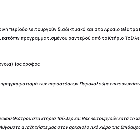
ινή περίοδο λειτουργούν διαδικτυακά και στο Αρχαίο Θέατρο
 κατόπιν προγραμματισμένου ραντεβού από το Κτήριο Τσίλλε
όνοια) 1ος όροφος
ον προγραμματισμό των παραστάσεων.Παρακαλούμε επικοινωνήστε
ικού Θεάτρου στα κτήρια Τσίλλερ και Rex λειτουργούν κατά τη χ
αι Αύγουστο αναζητήστε μας στον αρχαιολογικό χώρο της Επιδαύρο