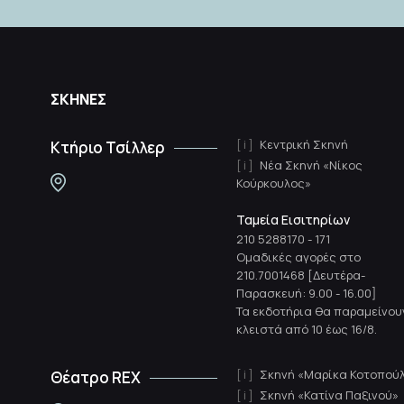
ΣΚΗΝΕΣ
Κεντρική Σκηνή
Κτήριο Τσίλλερ
Νέα Σκηνή «Νίκος
Κούρκουλος»
Ταμεία Εισιτηρίων
210 5288170
-
171
Ομαδικές αγορές στο
210.7001468 [Δευτέρα-
Παρασκευή: 9.00 - 16.00]
Τα εκδοτήρια θα παραμείνου
κλειστά από 10 έως 16/8.
Σκηνή «Μαρίκα Κοτοπού
Θέατρο REX
Σκηνή «Κατίνα Παξινού»