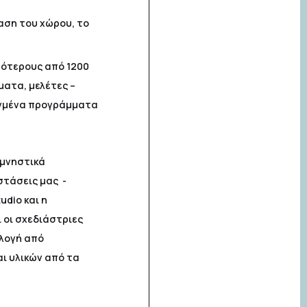
ταση του χώρου, το
σότερους από 1200
ματα, μελέτες –
λεγμένα προγράμματα
αμνηστικά
στάσεις μας -
dio και η
 οι σχεδιάστριες
λλογή από
ι υλικών από τα