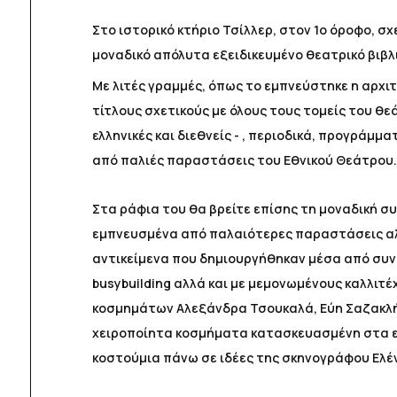
Στο ιστορικό κτήριο Τσίλλερ, στον 1ο όροφο, σ
μοναδικό απόλυτα εξειδικευμένο θεατρικό βιβλ
Με λιτές γραμμές, όπως το εμπνεύστηκε η αρχι
τίτλους σχετικούς με όλους τους τομείς του θε
ελληνικές και διεθνείς - , περιοδικά, προγρά
από παλιές παραστάσεις του Εθνικού Θεάτρου
Στα ράφια του θα βρείτε επίσης τη μοναδική σ
εμπνευσμένα από παλαιότερες παραστάσεις αλλ
αντικείμενα που δημιουργήθηκαν μέσα από συνε
busybuilding αλλά και με μεμονωμένους καλλιτέ
κοσμημάτων Αλεξάνδρα Τσουκαλά, Εύη Σαζακλή 
χειροποίητα κοσμήματα κατασκευασμένη στα ε
κοστούμια πάνω σε ιδέες της σκηνογράφου Ελ