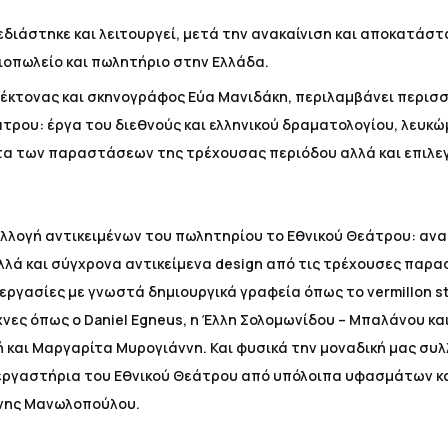
χεδιάστηκε και λειτουργεί, μετά την ανακαίνιση και αποκατάσ
ιοπωλείο και πωλητήριο στην Ελλάδα.
τέκτονας και σκηνογράφος Εύα Μανιδάκη, περιλαμβάνει περισ
άτρου: έργα του διεθνούς και ελληνικού δραματολογίου, λευκώ
μματα των παραστάσεων της τρέχουσας περιόδου αλλά και επι
.
υλλογή αντικειμένων του πωλητηρίου το Εθνικού Θεάτρου: αν
ά και σύγχρονα αντικείμενα design από τις τρέχουσες παρα
ργασίες με γνωστά δημιουργικά γραφεία όπως το vermillon stu
χνες όπως ο Daniel Egneus, η Έλλη Σολομωνίδου – Μπαλάνου και
και Μαργαρίτα Μυρογιάννη. Και φυσικά την μοναδική μας συ
ργαστήρια του Εθνικού Θεάτρου από υπόλοιπα υφασμάτων κα
ένης Μανωλοπούλου.