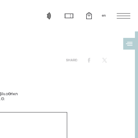
en
βλιοθήκη
.Θ.