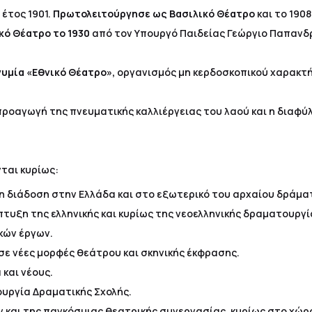
έτος 1901.
Πρωτολειτούργησε ως Βασιλικό Θέατρο
και το 1908
κό Θέατρο το 1930
από τον Υπουργό Παιδείας Γεώργιο Παπανδρ
νυμία «Εθνικό Θέατρο»,
οργανισμός μη κερδοσκοπικού χαρακτήρ
προαγωγή της πνευματικής καλλιέργειας του λαού και η διαφύ
ται κυρίως:
ι η διάδοση στην Ελλάδα και στο εξωτερικό του αρχαίου δράμα
πτυξη της ελληνικής και κυρίως της νεοελληνικής δραματουργί
κών έργων.
σε νέες μορφές θεάτρου και σκηνικής έκφρασης.
και νέους.
ουργία Δραματικής Σχολής.
και της παγκόσμιας θεατρικής συνεργασίας, κυρίως στο χώρο