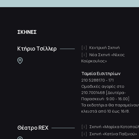
ΣΚΗΝΕΣ
Κεντρική Σκηνή
Κτήριο Τσίλλερ
Νέα Σκηνή «Νίκος
Κούρκουλος»
Ταμεία Εισιτηρίων
210 5288170
-
171
Ομαδικές αγορές στο
210.7001468 [Δευτέρα-
Παρασκευή: 9.00 - 16.00]
Τα εκδοτήρια θα παραμείνου
κλειστά από 10 έως 16/8.
Σκηνή «Μαρίκα Κοτοπού
Θέατρο REX
Σκηνή «Κατίνα Παξινού»