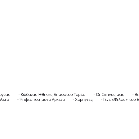
ογίας
Κώδικας Ηθικής Δημοσίου Τομέα
Οι Σκηνές μας
Βι
ωλεία
Ψηφιοποιημένο Αρχείο
Χορηγίες
Γίνε «Φίλος» του Ε