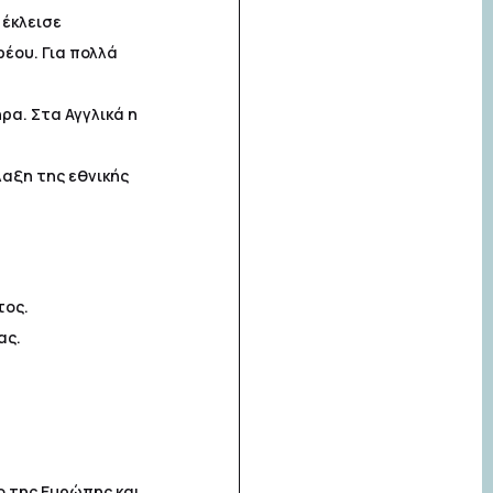
 έκλεισε
έου. Για πολλά
α. Στα Αγγλικά η
λαξη της εθνικής
τος.
ας.
 της Ευρώπης και