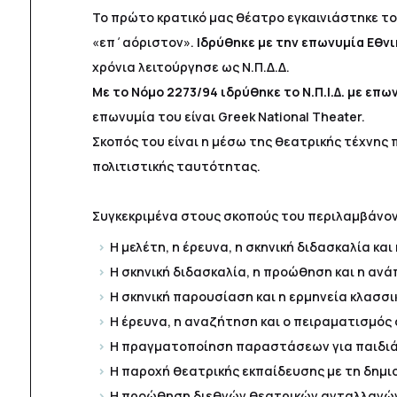
To πρώτο κρατικό μας θέατρο εγκαινιάστηκε το 
«επ΄αόριστον».
Ιδρύθηκε με την επωνυμία Εθνι
χρόνια λειτούργησε ως Ν.Π.Δ.Δ.
Με το Νόμο 2273/94 ιδρύθηκε το Ν.Π.Ι.Δ. με επω
επωνυμία του είναι Greek National Theater.
Σκοπός του είναι η μέσω της θεατρικής τέχνης 
πολιτιστικής ταυτότητας.
Συγκεκριμένα στους σκοπούς του περιλαμβάνον
Η μελέτη, η έρευνα, η σκηνική διδασκαλία κα
Η σκηνική διδασκαλία, η προώθηση και η ανά
Η σκηνική παρουσίαση και η ερμηνεία κλασσι
Η έρευνα, η αναζήτηση και ο πειραματισμός 
Η πραγματοποίηση παραστάσεων για παιδιά 
Η παροχή θεατρικής εκπαίδευσης με τη δημι
Η προώθηση διεθνών θεατρικών ανταλλαγών 