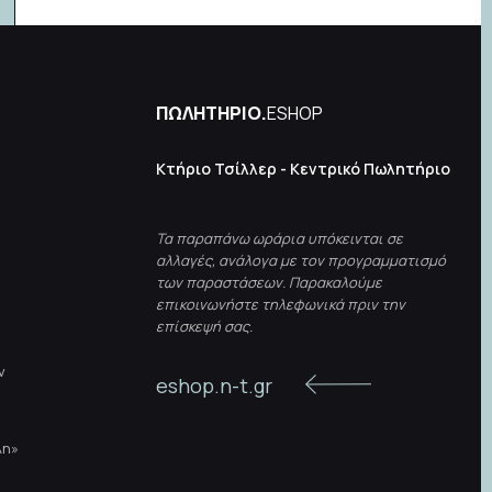
ΠΩΛΗΤΗΡΙΟ.
ESHOP
Κτήριο Τσίλλερ - Κεντρικό Πωλητήριο
Τα παραπάνω ωράρια υπόκεινται σε
αλλαγές, ανάλογα με τον προγραμματισμό
των παραστάσεων. Παρακαλούμε
επικοινωνήστε τηλεφωνικά πριν την
επίσκεψή σας.
ν
eshop.n-t.gr
λη»