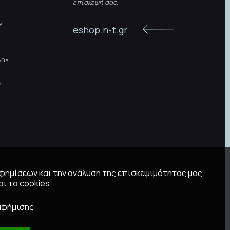
επίσκεψή σας.
ν
eshop.n-t.gr
λη»
»
αφημίσεων και την ανάλυση της επισκεψιμότητας μας.
ι τα cookies
.
αφήμισης