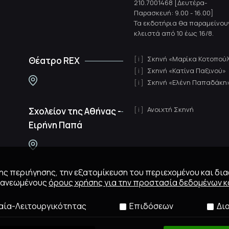
210.7001468 [Δευτέρα-
Παρασκευή: 9.00 - 16.00]
Τα εκδοτήρια θα παραμείνου
κλειστά από 10 έως 16/8.
Σκηνή «Μαρίκα Κοτοπού
Θέατρο REX
Σκηνή «Κατίνα Παξινού»
Σκηνή «Ελένη Παπαδάκη
Ανοιχτή Σκηνή
Σχολείον της Αθήνας -
Ειρήνη Παπά
 της περιήγησης, την εξατομίκευση του περιεχομένου και δι
ανανεωμένους
όρους χρήσης για την προστασία δεδομένων κα
αία-Λειτουργικότητας
Επιδόσεων
Δι