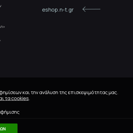
ν
eshop.n-t.gr
λη»
»
αφημίσεων και την ανάλυση της επισκεψιμότητας μας.
ι τα cookies
.
αφήμισης
ΛΩΝ