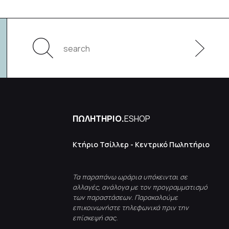
ΠΩΛΗΤΗΡΙΟ.
ESHOP
Κτήριο Τσίλλερ - Κεντρικό Πωλητήριο
Τα παραπάνω ωράρια υπόκεινται σε
αλλαγές, ανάλογα με τον προγραμματισμό
των παραστάσεων. Παρακαλούμε
επικοινωνήστε τηλεφωνικά πριν την
επίσκεψή σας.