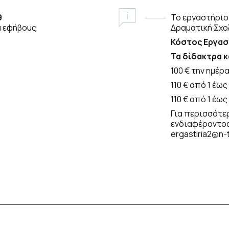
9
Το εργαστήριο
α εφήβους
Δραματική Σχο
Κόστος Εργασ
Τα δίδακτρα κ
100 € την ημέρ
110 € από 1 έως
110 € από 1 έως
Για περισσότε
ενδιαφέροντος 
ergastiria2@n-t