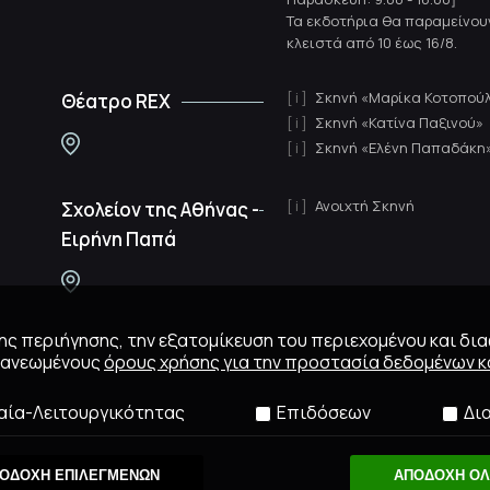
Τα εκδοτήρια θα παραμείνου
κλειστά από 10 έως 16/8.
Σκηνή «Μαρίκα Κοτοπού
Θέατρο REX
Σκηνή «Κατίνα Παξινού»
Σκηνή «Ελένη Παπαδάκη
Ανοιχτή Σκηνή
Σχολείον της Αθήνας -
Ειρήνη Παπά
 της περιήγησης, την εξατομίκευση του περιεχομένου και δι
ανανεωμένους
όρους χρήσης για την προστασία δεδομένων κα
αία-Λειτουργικότητας
Επιδόσεων
Δι
ΟΔΟΧΗ ΕΠΙΛΕΓΜΕΝΩΝ
ΑΠΟΔΟΧΗ Ο