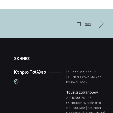
ΟΡΟΙ
ΣΚΗΝΕΣ
Κεντρική Σκηνή
Κτήριο Τσίλλερ
Νέα Σκηνή «Νίκος
Κούρκουλος»
Ταμεία Εισιτηρίων
210 5288170
-
171
Ομαδικές αγορές στο
210.7001468 [Δευτέρα-
Παρασκευή: 9.00 - 16.00]