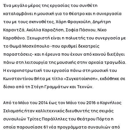
Ένα μεγάλο μέρος της εργασίας του συνθέτη
καταλαμβάνει η μουσική για το θέατρο και η συνεργασία
του με τους σκηνοθέτες, Χάρη Φραγκούλη, Δημήτρη
Καραντζά, Ακύλλα Καραζήση, Σοφία Πάσχου, Νίκο
Καραθάνο. Ξεχωριστή είναι η πολυετής του συνεργασία με
το Θωμά Μοσχόπουλο -που αριθμεί δεκατρείς
παραστάσεις- και η έρευνα που έχουν από κοινού διεξάγει
πάνω στη λειτουργία της μουσικής στην αρχαία τραγωδία.
Η ενορχηστρωτική του εργασία πάνω στη μουσική του
Κωνσταντίνου Βήτα με τίτλο «Συγκατοίκηση», εκδόθηκε σε
δίσκο από τη Στέγη Γραμμάτων και Τεχνών.
Από το Μάιο του 2014 έως τον Μάιο του 2016 ο Κορνήλιος
Σελαμσής ήταν καλλιτεχνικός διευθυντής της σειράς
συναυλιών Τρίτες Παράλληλες του θεάτρου Πόρτα η
οποία παρουσίασε 61 νέα προγράμματα συναυλιών από