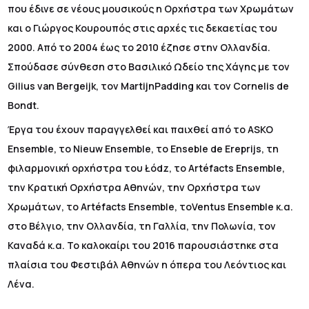
που έδινε σε νέους μουσικούς η Ορχήστρα των Χρωμάτων
και ο Γιώργος Κουρουπός στις αρχές τις δεκαετίας του
2000. Από το 2004 έως το 2010 έζησε στην Ολλανδία.
Σπούδασε σύνθεση στο Βασιλικό Ωδείο της Χάγης με τον
Gilius van Bergeijk, τον MartijnPadding και τον Cornelis de
Bondt.
Έργα του έχουν παραγγελθεί και παιχθεί από το ASKO
Ensemble, το Nieuw Ensemble, το Enseble de Ereprijs, τη
φιλαρμονική ορχήστρα του Łódz, το Artéfacts Ensemble,
την Κρατική Ορχήστρα Αθηνών, την Ορχήστρα των
Χρωμάτων, το Artéfacts Ensemble, τοVentus Ensemble κ.α.
στο Βέλγιο, την Ολλανδία, τη Γαλλία, την Πολωνία, τον
Καναδά κ.α. Το καλοκαίρι του 2016 παρουσιάστηκε στα
πλαίσια του Φεστιβάλ Αθηνών η όπερα του Λεόντιος και
Λένα.