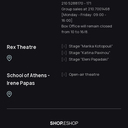
210 5288170
-
171
Group sales at 210.7001468
[Monday - Friday: 09:00 -
16:00]
Box Office will remain closed
from 10 to 16/8.
Stage "Marika Kotopouli"
Rex Theatre
Stage "Katina Paxinou"
Stage "Eleni Papadaki"
Open-air theatre
School of Athens -
Irene Papas
SHOP.
ESHOP