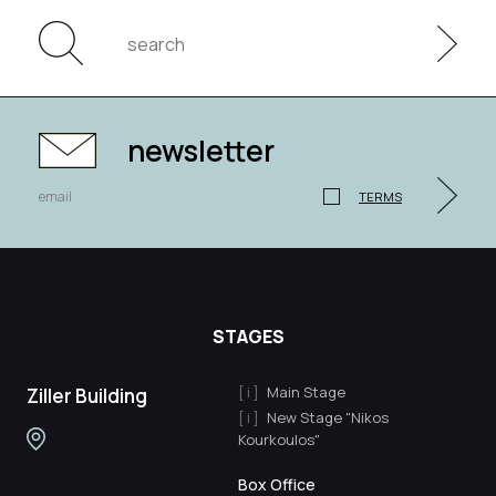
newsletter
TERMS
STAGES
Main Stage
Ziller Building
New Stage "Nikos
Kourkoulos"
Box Office