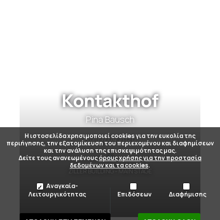
Kontakthof
Pina Bausch
Η ιστοσελίδα χρησιμοποιεί cookies για την ευκολία της
From
17.04.2026
περιήγησης, την εξατομίκευση του περιεχομένου και διαφημίσεων
και την ανάλυση της επισκεψιμότητας μας.
Δείτε τους ανανεωμένους
όρους χρήσης για την προστασία
δεδομένων και τα cookies
.
ZILLER BUILDING - MAIN STAGE
Αναγκαία-
Λειτουργικότητας
Επιδόσεων
Διαφήμισης