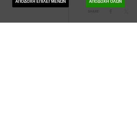
ΑΠΟΔΟΧΗ ΕΠΙΛΕΓΜΕΝΩΝ
ΑΠΟΔΟΧΗ ΟΛΩΝ
A LANGUAGE FOR LIVING
After its enormous success during the winter, a unique
revival of one of the great choreographer Pina Bausch’s
most iconic works,
Kontakthof
, jointly produced by the
National Theatre of Greece and the Pina Bausch
Foundation, returns from 17 April to the Ziller Building’s
Main Stage for just 11 performances.