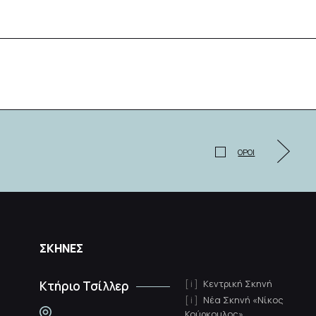
ΟΡΟΙ
ΣΚΗΝΕΣ
Κεντρική Σκηνή
Κτήριο Τσίλλερ
Νέα Σκηνή «Νίκος
Κούρκουλος»