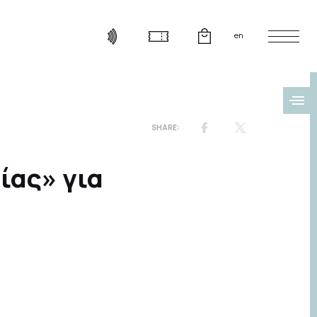
en
ίας» για