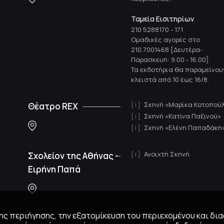
Ταμεία Εισιτηρίων
210 5288170
-
171
Ομαδικές αγορές στο
210.7001468 [Δευτέρα-
Παρασκευή: 9.00 - 16.00]
Τα εκδοτήρια θα παραμείνου
κλειστά από 10 έως 16/8.
Σκηνή «Μαρίκα Κοτοπού
Θέατρο REX
Σκηνή «Κατίνα Παξινού»
Σκηνή «Ελένη Παπαδάκη
Ανοιχτή Σκηνή
Σχολείον της Αθήνας -
Ειρήνη Παπά
 της περιήγησης, την εξατομίκευση του περιεχομένου και δι