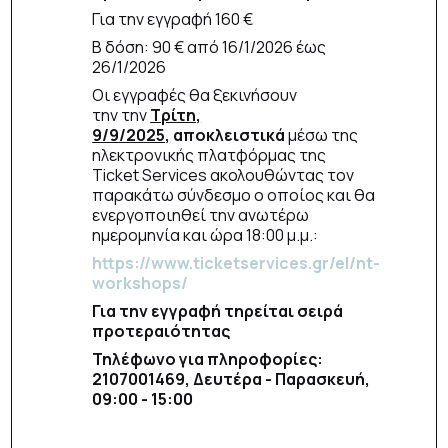
Για την εγγραφή 160 €
Β δόση: 90 € από 16/1/2026 έως
26/1/2026
Οι εγγραφές θα ξεκινήσουν
την την
Τρίτη,
9/9/2025,
αποκλειστικά
μέσω της
ηλεκτρονικής πλατφόρμας της
Ticket Services ακολουθώντας τον
παρακάτω σύνδεσμο ο οποίος και θα
ενεργοποιηθεί την ανωτέρω
ημερομηνία και ώρα 18:00 μ.μ.:
https://www.ticketservices.gr/el/nt-
workshops/
Για την εγγραφή τηρείται σειρά
προτεραιότητας
Τηλέφωνο για πληροφορίες:
2107001469, Δευτέρα - Παρασκευή,
09:00 - 15:00