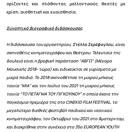
ορίζοντες και πλάθοντας μελλοντικούς θεατές με
κρίση, αισθητική και ευαισθησία.
Συνοπτικό βιογραφικό διδάσκουσας
Η διδάσκουσα του εργαστηρίου,
Στέλλα Σερέφογλου,
είναι
σκηνοθέτις κινηματογράφου και θεάτρου. Τελευταία της
δουλειά είναι η βρεφική παράσταση “ΑΒΓΩ” (Μέγαρο
Μουσικής 2018- τώρα) και ειδικεύεται σε γυρίσματα με
μικρά παιδιά. Το 2018 σκηνοθέτησε τη μικρού μήκους
ταινία “ΜΙΑ” και τον Ιούλιο του 2021 τη μικρού μήκους
ταινία “ΤΟ ΠΕΤΑΓΜΑ ΤΟΥ ΠΙΓΚΟΥΙΝΟΥ” η οποία έκανε την
παγκόσμια πρεμιέρα της στο CINEKID FILM FESTIVAL, το
μεγαλύτερο διεθνές φεστιβάλ παιδικού και νεανικού
κινηματογράφου, τον Οκτώβριο του 2021 στο Άμστερνταμ,
και διακρίθηκε στην συνέχεια στο 35ο EUROPEAN YOUTH