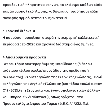
προοδευτική πληρότητα σκηνών, το κλείσιμο εσόδων κάθε
παράστασης / εκδήλωσης, καθώς και οποιαδήποτε άλλη
συναφής αρμοδιότητα τους ανατεθεί.
3.Χρονική διάρκεια
Η παρούσα πρόσκληση αφορά την χειμερινή καλλιτεχνική
περίοδο 2025-2026 και χρονικό διάστημα έως 8 μήνες.
4.Απαιτούμενα προσόντα:
· Απολυτήριο Δευτεροβάθμιας Εκπαίδευσης (ή άλλου
ισότιμου τίτλου σχολικής μονάδας της ημεδαπής ή
αλλοδαπής), · Άριστη γνώση της Ελληνικής Γλώσσας, · Πολύ
καλή γνώση της Αγγλικής Γλώσσας (επιπέδου τουλάχιστον
C1) · ECDL(επεξεργασία κειμένων, υπολογιστικών φύλλων
και υπηρεσιών διαδικτύου), όπως ορίζεται στο
Προσοντολόγιο Δημοσίου Τομέα (Φ.Ε.Κ. Α΄/232, Π.Δ.