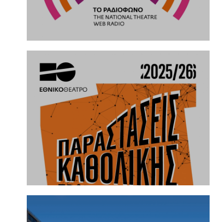
18.3.2026
ΣΑΛΟΝΙΑ ΓΛΩΣΣΑΣ Γνωριμία με τη
σύγχρονη ελληνική γραφή για το
θέατρο | Κυριακή 29 Μαρτίου
08.3.2026
Ραδιόφωνο | The National Theatre Web
Radio