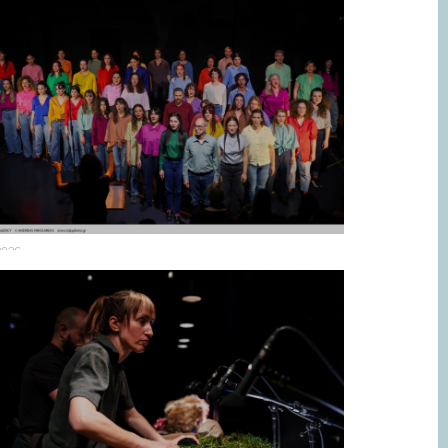
.2026
κρό Εθνικό | «Το Τελευταίο Δωμάτιο
ου η πόρτα του κλειδώνει από
σα)»