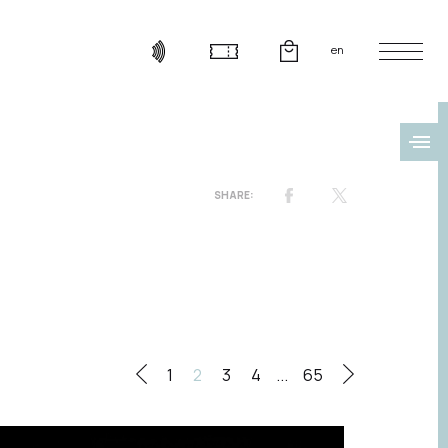
en
1
2
3
4
...
65