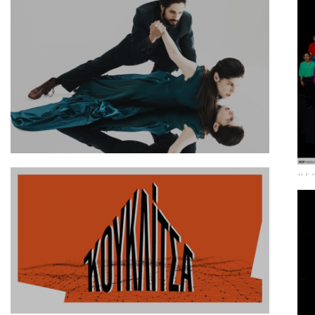
13.5.2026
11.5
Άλκηστις του Ευριπίδη | Σκηνοθεσία:
Μι
Δημήτρης Καραντζάς
(π
μέ