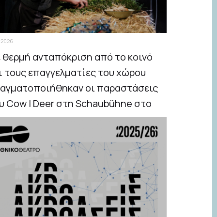
.2026
 θερμή ανταπόκριση από το κοινό
ι τους επαγγελματίες του χώρου
αγματοποιήθηκαν οι παραστάσεις
υ Cow | Deer στη Schaubühne στο
ρολίνο, στο πλαίσιο του διεθνούς
στιβάλ FIND – Festival Internationale
ue Dramatik.