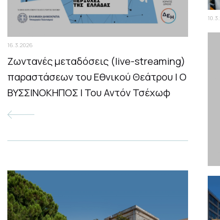
10.3
Σκ
16.3.2026
κα
Ζωντανές μεταδόσεις (live-streaming)
Μα
παραστάσεων του Εθνικού Θεάτρου | Ο
ΒΥΣΣΙΝΟΚΗΠΟΣ | Του Αντόν Τσέχωφ