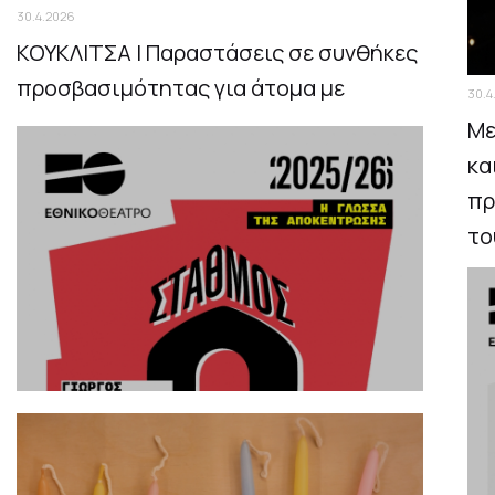
30.4.2026
ΚΟΥΚΛΙΤΣΑ | Παραστάσεις σε συνθήκες
προσβασιμότητας για άτομα με
30.4
αισθητηριακές αναπηρίες Παρασκευή 8
Με
& Σάββατο 9 Μαΐου
κα
πρ
το
Βε
φε
Ne