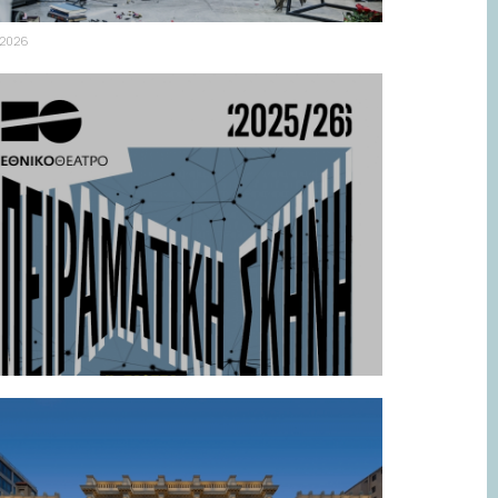
.2026
ίτσο 4 | Ούρλιαξα στους Θεούς του 0
ι του 1 | Τετάρτη 18 & Πέμπτη 19
ρτίου