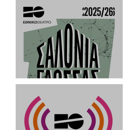
25.3.2026
Πειραματική Σκηνή – Θέατρο Δίπυλον |
Σκίτσο 6 | ΑΜΦΙ (Άπειρες Μικρές
Φαεινές Ιδέες)