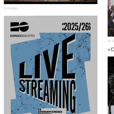
23.3.2026
Ο ΒΥΣΣΙΝΟΚΗΠΟΣ του Αντόν Τσέχωφ |
Παράταση παραστάσεων έως τις 24
Μαΐου
20.3
«Ό
σκ
Βυ
τι