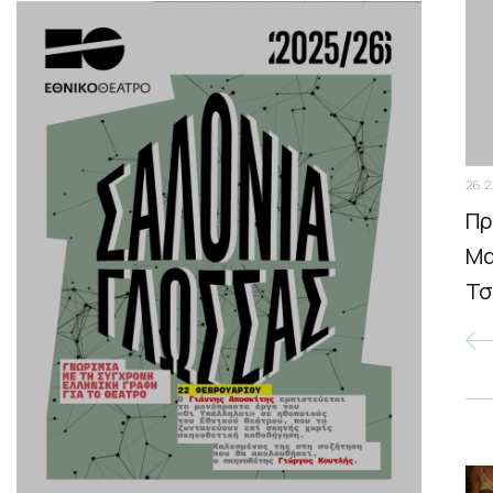
26.2
Πρ
Μα
Τσ