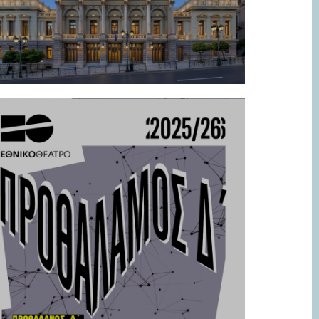
.2026
ίτσο 5 | «Τι να κάνουμε: Ιστορίες για
ν αναμονή της Αποκάλυψης» | Από
.2026
ς 6 Μαρτίου | Θέατρο Δίπυλον
ΝΑΚΟΙΝΩΣΗ