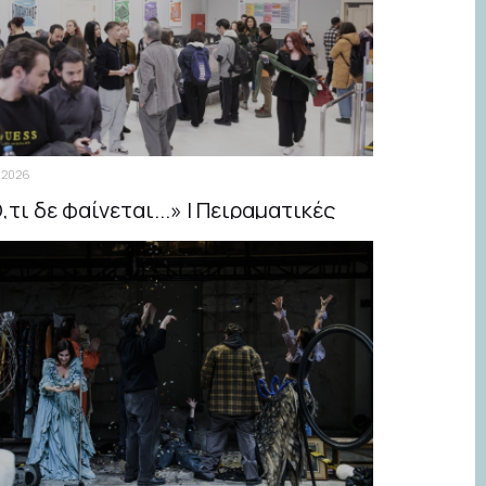
.2026
,τι δε φαίνεται...» | Πειραματικές
ηνογραφικές προσεγγίσεις για το
σσινόκηπο του Αντόν Τσέχωφ | Έως
ς 3 Μαΐου