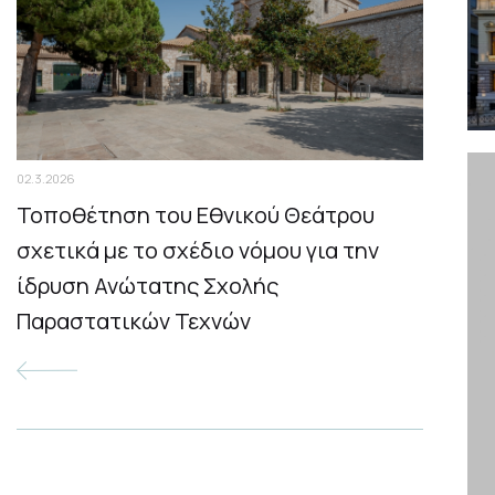
05.3
Σκ
τη
02.3.2026
27.2
τι
Τοποθέτηση του Εθνικού Θεάτρου
Α
σχετικά με το σχέδιο νόμου για την
ίδρυση Ανώτατης Σχολής
Παραστατικών Τεχνών