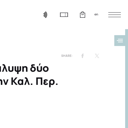
en
άλυψη δύο
ν Καλ. Περ.