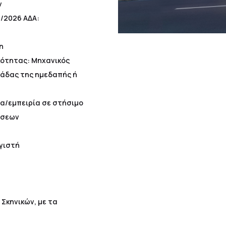
ν
6/2026 ΑΔΑ:
η
κότητας: Μηχανικός
ονάδας της ημεδαπής ή
α/εμπειρία σε στήσιμο
άσεων
γιστή
 Σκηνικών, με τα