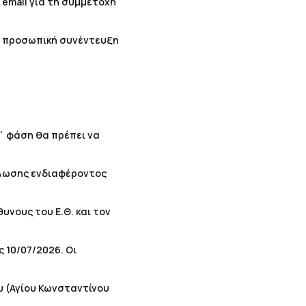
 email για τη συμμετοχή
ι προσωπική συνέντευξη
΄ φάση θα πρέπει να
ήλωσης ενδιαφέροντος
υνους του Ε.Θ. και τον
 10/07/2026. Οι
υ (Αγίου Κωνσταντίνου