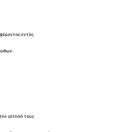
αφέροντος εντός
ούθων:
την αίτησή τους