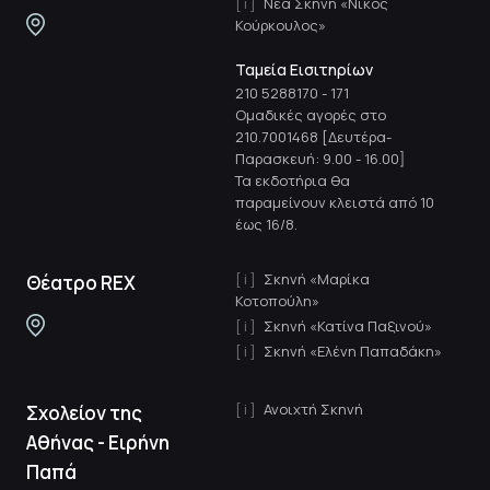
Νέα Σκηνή «Νίκος
Κούρκουλος»
Ταμεία Εισιτηρίων
210 5288170
-
171
Ομαδικές αγορές στο
210.7001468 [Δευτέρα-
Παρασκευή: 9.00 - 16.00]
Τα εκδοτήρια θα
παραμείνουν κλειστά από 10
έως 16/8.
Σκηνή «Μαρίκα
Θέατρο REX
Κοτοπούλη»
Σκηνή «Κατίνα Παξινού»
Σκηνή «Ελένη Παπαδάκη»
Ανοιχτή Σκηνή
Σχολείον της
Αθήνας - Ειρήνη
Παπά