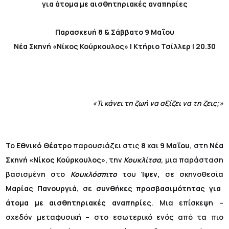
για άτομα με αισθητηριακές αναπηρίες
Παρασκευή 8 & Σάββατο 9 Μαΐου
Νέα Σκηνή «Νίκος Κούρκουλος»
| Κτήριο Τσίλλερ | 20.30
«Τι κάνει τη ζωή να αξίζει να τη ζεις;»
Το
Εθνικό Θέατρο
παρουσιάζει στις
8
και
9
Μαΐου
, στη
Νέα
Σκηνή «Νίκος Κούρκουλος»
, την
Κουκλίτσα
,
μια παράσταση
βασισμένη στο
Κουκλόσπιτο
του
Ίψεν,
σε σκηνοθεσία
Μαρίας Πανουργιά,
σε
συνθήκες προσβασιμότητας
για
άτομα με αισθητηριακές αναπηρίες
. Μια επίσκεψη –
σχεδόν μεταφυσική – στο εσωτερικό ενός από τα πιο