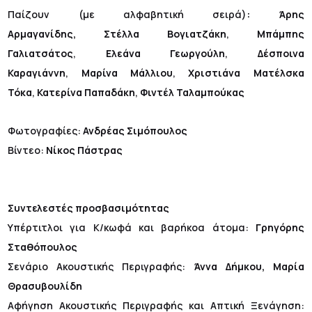
Παίζουν (με αλφαβητική σειρά)
:
Άρης
Αρμαγανίδης, Στέλλα Βογιατζάκη
,
Μπάμπης
Γαλιατσάτος
,
Ελεάνα Γεωργούλη
,
Δέσποινα
Καραγιάννη
,
Μαρίνα Μάλλιου
,
Χριστιάνα Ματέλσκα
Τόκα
,
Κατερίνα Παπαδάκη
,
Φιντέλ Ταλαμπούκας
Φωτογραφίες:
Ανδρέας Σιμόπουλος
Βίντεο:
Νίκος Πάστρας
Συντελεστές προσβασιμότητας
Υπέρτιτλοι για Κ/κωφά και βαρήκοα άτομα:
Γρηγόρης
Σταθόπουλος
Σενάριο Ακουστικής Περιγραφής:
Άννα Δήμκου, Μαρία
Θρασυβουλίδη
Αφήγηση Ακουστικής Περιγραφής και Απτική Ξενάγηση: