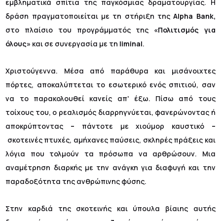
εμβληματικά σπίτια της παγκόσμιας δραματουργίας. Η
δράση πραγματοποιείται με τη στήριξη της
Alpha
Bank
,
στο πλαίσιο του προγράμματός της
«Πολιτισμός για
όλους»
και σε συνεργασία με τη
liminal
.
Χριστούγεννα. Μέσα από παράθυρα και μισάνοιχτες
πόρτες, αποκαλύπτεται το εσωτερικό ενός σπιτιού, σαν
να το παρακολουθεί κανείς απ' έξω. Πίσω από τους
τοίχους του, ο ρεαλισμός διαρρηγνύεται, φανερώνοντας ή
αποκρύπτοντας
–
πάντοτε με χιούμορ καυστικό
–
σκοτεινές πτυχές, αμήχανες παύσεις, σκληρές πράξεις και
λόγια που τολμούν τα πρόσωπα να αρθρώσουν. Μια
αναμέτρηση διαρκής με την ανάγκη για διαφυγή και την
παραδοξότητα της ανθρώπινης φύσης.
Στην καρδιά της σκοτεινής και ύπουλα βίαιης αυτής