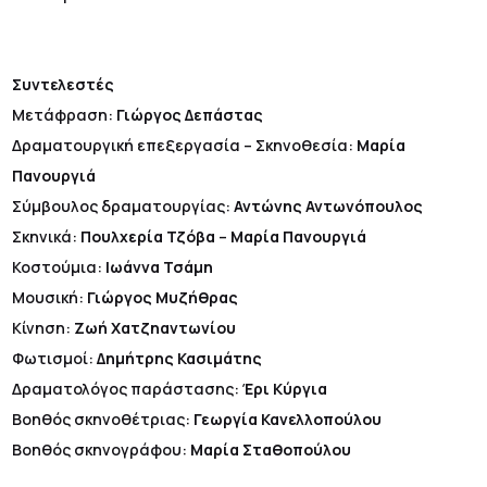
Συντελεστές
Μετάφραση:
Γιώργος Δεπάστας
Δραματουργική επεξεργασία – Σκηνοθεσία:
Μαρία
Πανουργιά
Σύμβουλος δραματουργίας:
Αντώνης Αντωνόπουλος
Σκηνικά:
Πουλχερία Τζόβα
–
Μαρία Πανουργιά
Κοστούμια:
Ιωάννα Τσάμη
Μουσική:
Γιώργος Μυζήθρας
Κίνηση:
Ζωή Χατζηαντωνίου
Φωτισμοί:
Δημήτρης Κασιμάτης
Δραματολόγος παράστασης:
Έρι Κύργια
Βοηθός σκηνοθέτριας:
Γεωργία Κανελλοπούλου
Βοηθός σκηνογράφου:
Μαρία Σταθοπούλου