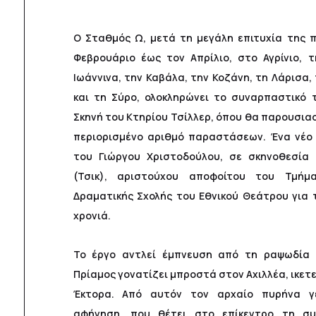
Ο Σταθμός Ω, μετά τη μεγάλη επιτυχία της π
Φεβρουάριο έως τον Απρίλιο, στο Αγρίνιο, τ
Ιωάννινα, την Καβάλα, την Κοζάνη, τη Λάρισα,
και τη Σύρο, ολοκληρώνει το συναρπαστικό 
Σκηνή του Κτηρίου Τσίλλερ, όπου θα παρουσιασ
περιορισμένο αριθμό παραστάσεων. Ένα νέο 
του Γιώργου Χριστοδούλου, σε σκηνοθεσία
(Τσικ), αριστούχου αποφοίτου του Τμήμ
Δραματικής Σχολής του Εθνικού Θεάτρου για 
χρονιά.
Το έργο αντλεί έμπνευση από τη ραψωδία 
Πρίαμος γονατίζει μπροστά στον Αχιλλέα, ικετ
Έκτορα. Από αυτόν τον αρχαίο πυρήνα γε
αφήγηση, που θέτει στο επίκεντρο τη συλ