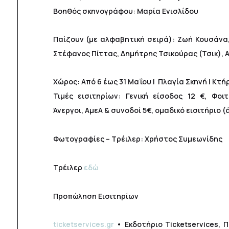
Βοηθός σκηνογράφου: Μαρία Ενισλίδου
Παίζουν (με αλφαβητική σειρά): Ζωή Κουσάνα
Στέφανος Πίττας, Δημήτρης Τσικούρας (Τσικ),
Χώρος: Από 6 έως 31 Μαΐου | Πλαγία Σκηνή | Κτή
Τιμές εισιτηρίων: Γενική είσοδος 12 €, Φοιτ
Άνεργοι, ΑμεΑ & συνοδοί 5€, ομαδικό εισιτήριο 
Φωτογραφίες – Τρέιλερ: Χρήστος Συμεωνίδης
Τρέιλερ
εδώ
Προπώληση Εισιτηρίων
ticketservices.gr
• Εκδοτήριο Ticketservices, 