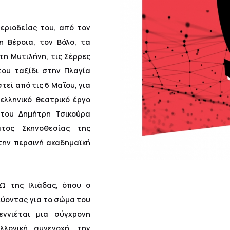
εριοδείας του, από τον
η Βέροια, τον Βόλο, τα
 τη Μυτιλήνη, τις Σέρρες
του ταξίδι στην Πλαγία
τεί από τις 6 Μαΐου, για
ελληνικό θεατρικό έργο
 του Δημήτρη Τσικούρα
ατος Σκηνοθεσίας της
την περσινή ακαδημαϊκή
Ω της Ιλιάδας, όπου ο
εύοντας για το σώμα του
ννιέται μια σύγχρονη
λογική συνενοχή, την