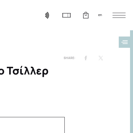
en
ο Τσίλλερ