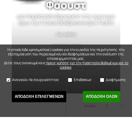
Φάουστ
μια παράσταση βασισμένη στο ομώνυμο
έργο του Γιόχαν Βόλφγκανγκ φον Γκαίτε
2ος χρόνος
Από
08.10.2025
Η ιστοσελίδα χρησιμοποιεί cookies για την ευκολία της περιήγησης, την
εξατομίκευση του περιεχομένου και διαφημίσεων και την ανάλυση της
επισκεψιμότητας μας.
Δείτε τους ανανεωμένους
όρους χρήσης για την προστασία δεδομένων και τα
ΚΤΗΡΙΟ ΤΣΙΛΛΕΡ - ΚΕΝΤΡΙΚΗ ΣΚΗΝΗ
cookies
.
Αναγκαία-Λειτουργικότητας
Επιδόσεων
Διαφήμισης
ΑΠΟΔΟΧΗ ΕΠΙΛΕΓΜΕΝΩΝ
ΑΠΟΔΟΧΗ ΟΛΩΝ