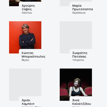
Αργύρης
Μαρία
Ξάφης
Πρωτόπαππα
Απόλλων
Θεράπαινα
Κώστας
Σωκράτης
Μπερικόπουλος
Πατσίκας
Φέρης
Υπηρέτης
Αριάν
Άννα
Λαμπέντ
Καλαϊτζίδου