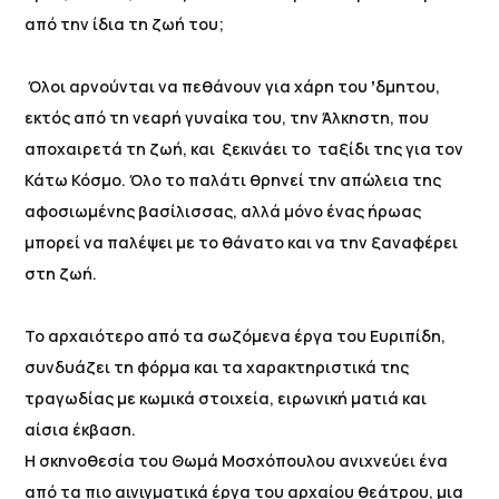
από την ίδια τη ζωή του;
Όλοι αρνούνται να πεθάνουν για χάρη του ʼδμητου,
εκτός από τη νεαρή γυναίκα του, την Άλκηστη, που
αποχαιρετά τη ζωή, και ξεκινάει το ταξίδι της για τον
Κάτω Κόσμο. Όλο το παλάτι θρηνεί την απώλεια της
αφοσιωμένης βασίλισσας, αλλά μόνο ένας ήρωας
μπορεί να παλέψει με το θάνατο και να την ξαναφέρει
στη ζωή.
Το αρχαιότερο από τα σωζόμενα έργα του Ευριπίδη,
συνδυάζει τη φόρμα και τα χαρακτηριστικά της
τραγωδίας με κωμικά στοιχεία, ειρωνική ματιά και
αίσια έκβαση.
Η σκηνοθεσία του Θωμά Μοσχόπουλου ανιχνεύει ένα
από τα πιο αινιγματικά έργα του αρχαίου θεάτρου, μια