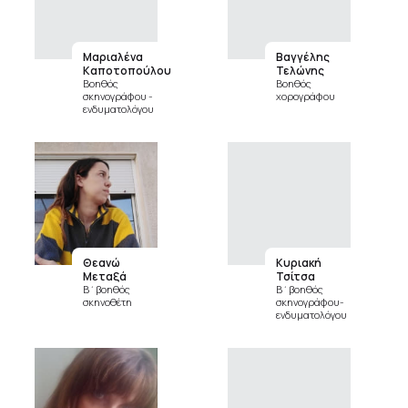
Μαριαλένα
Βαγγέλης
Καποτοπούλου
Τελώνης
Βοηθός
Βοηθός
σκηνογράφου -
χορογράφου
ενδυματολόγου
Θεανώ
Κυριακή
Μεταξά
Τσίτσα
Β΄βοηθός
Β΄βοηθός
σκηνοθέτη
σκηνογράφου-
ενδυματολόγου