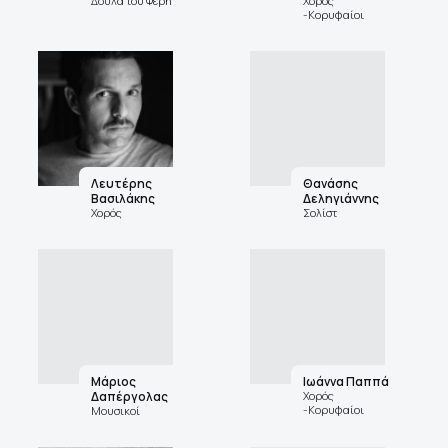
Δούλα του Φέρη
Χορός
-Κορυφαίοι
Λευτέρης
Θανάσης
Βασιλάκης
Δεληγιάννης
Χορός
Σολίστ
Μάριος
Ιωάννα Παππά
Δαπέργολας
Χορός
-Κορυφαίοι
Μουσικοί