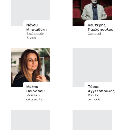
Νάνσυ
Λευτέρης
Μπινιαδάκη
Παυλόπουλος
Σχεδιασμός
Φωτισμοί
Βίντεο
Μελίνα
Τάσος
Παιονίδου
Αγγελόπουλος
Μουσική
Βοηθός
διδασκαλία
σκηνοθέτη