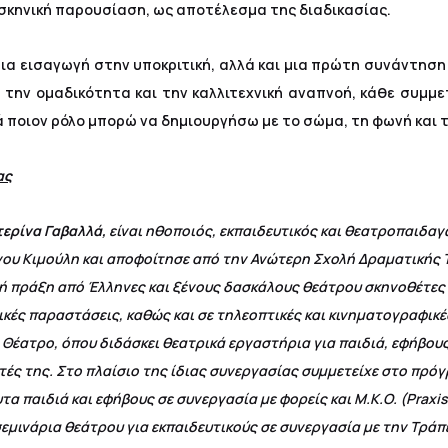
σκηνική παρουσίαση, ως αποτέλεσμα της διαδικασίας.
 μια εισαγωγή στην υποκριτική, αλλά και μια πρώτη συνάντηση
την ομαδικότητα και την καλλιτεχνική αναπνοή, κάθε συμμε
ά ποιον ρόλο μπορώ να δημιουργήσω με το σώμα, τη φωνή και 
ας
τερίνα Γαβαλλά,
είναι ηθοποιός, εκπαιδευτικός και θεατροπαιδα
ου Κιμούλη και αποφοίτησε από την Ανώτερη Σχολή Δραματικής Τ
ή πράξη από Έλληνες και ξένους δασκάλους θεάτρου σκηνοθέτες
κές παραστάσεις, καθώς και σε τηλεοπτικές και κινηματογραφικέ
 Θέατρο, όπου διδάσκει θεατρικά εργαστήρια για παιδιά, εφήβους
τές της. Στο πλαίσιο της ίδιας συνεργασίας συμμετείχε στο πρ
τα παιδιά και εφήβους σε συνεργασία με φορείς και Μ.Κ.Ο. (Praxis
σεμινάρια θεάτρου για εκπαιδευτικούς σε συνεργασία με την Τράπ