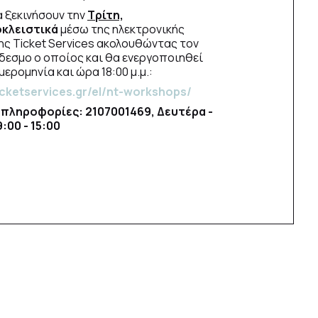
α ξεκινήσουν την
Τρίτη,
κλειστικά
μέσω της ηλεκτρονικής
ς Ticket Services ακολουθώντας τον
εσμο ο οποίος και θα ενεργοποιηθεί
ερομηνία και ώρα 18:00 μ.μ.:
icketservices.gr/el/nt-workshops/
 πληροφορίες: 2107001469, Δευτέρα -
:00 - 15:00