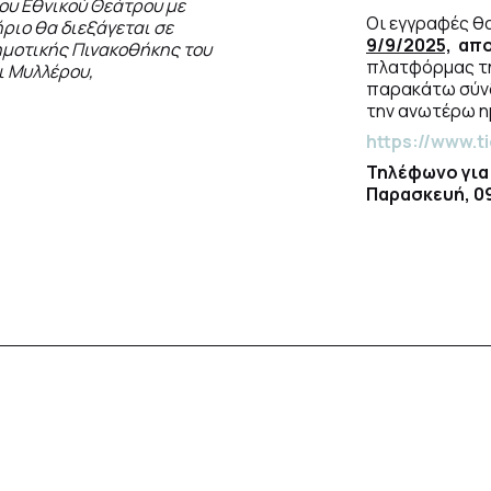
ου Εθνικού Θεάτρου με
Οι εγγραφές θ
ριο θα διεξάγεται σε
9/9/2025,
α
πο
ημοτικής Πινακοθήκης του
πλατφόρμας τη
ι Μυλλέρου,
παρακάτω σύνδ
την ανωτέρω ημ
https://www.t
Τηλέφωνο για
Παρασκευή, 09