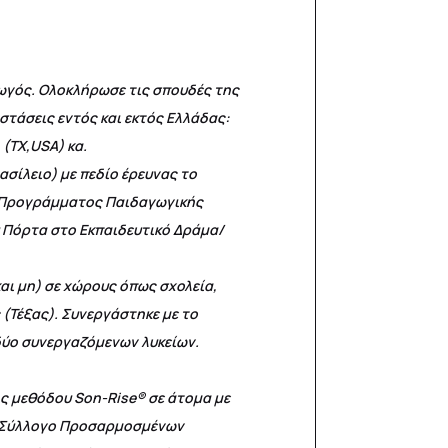
γωγός. Ολοκλήρωσε τις σπουδές της
στάσεις εντός και εκτός Ελλάδας:
 (TX,USA) κα.
ασίλειο) με πεδίο έρευνας το
ου Προγράμματος Παιδαγωγικής
υ Πόρτα στο Εκπαιδευτικό Δράμα/
αι μη) σε χώρους όπως σχολεία,
 (Τέξας). Συνεργάστηκε με το
δύο συνεργαζόμενων λυκείων.
ής μεθόδου Son-Rise® σε άτομα με
ιο Σύλλογο Προσαρμοσμένων