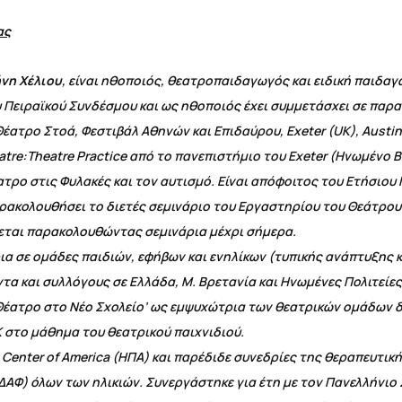
ας
νη Χέλιου
, είναι ηθοποιός, θεατροπαιδαγωγός και ειδική παιδα
Πειραϊκού Συνδέσμου και ως ηθοποιός έχει συμμετάσχει σε παρα
ατρο Στοά, Φεστιβάλ Αθηνών και Επιδαύρου, Exeter (UK), Austin
eatre:Τheatre Practice από το πανεπιστήμιο του Exeter (Ηνωμένο Β
ατρο στις Φυλακές και τον αυτισμό. Είναι απόφοιτος του Ετήσι
παρακολουθήσει το διετές σεμινάριο του Εργαστηρίου του Θεάτρο
νεται παρακολουθώντας σεμινάρια μέχρι σήμερα.
ια σε ομάδες παιδιών, εφήβων και ενηλίκων (τυπικής ανάπτυξης κ
τα και συλλόγους σε Ελλάδα, Μ. Βρετανία και Ηνωμένες Πολιτείες
Θέατρο στο Νέο Σχολείο’ ως εμψυχώτρια των θεατρικών ομάδων 
 στο μάθημα του θεατρικού παιχνιδιού.
 Center of America (ΗΠΑ) και παρέδιδε συνεδρίες της θεραπευτικ
ΔΑΦ) όλων των ηλικιών. Συνεργάστηκε για έτη με τον Πανελλήν