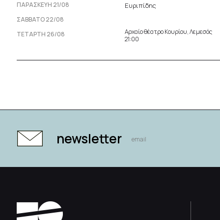
ΠΑΡΑΣΚΕΥΉ 21/08
Ευριπίδης
ΣΆΒΒΑΤΟ 22/08
Αρχαίο θέατρο Κουρίου, Λεμεσός
ΤΕΤΆΡΤΗ 26/08
21:00
newsletter