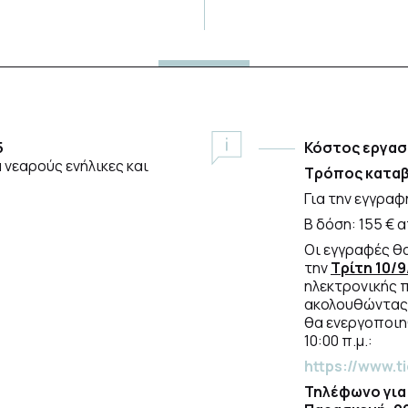
5
Κόστος εργασ
 νεαρούς ενήλικες και
Τρόπος καταβ
Για την εγγραφ
Β δόση: 155 € 
Οι εγγραφές θ
την
Τρίτη
10/9
ηλεκτρονικής 
ακολουθώντας 
θα ενεργοποιη
10:00 π.μ.:
https://www.t
Τηλέφωνο για