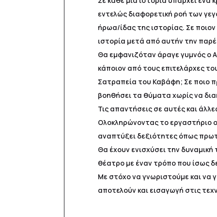
Σε κάθε μια ιστορία υπάρχει ένα 
εντελώς διαφορετική ροή των γεγο
ήρωα/ίδας της ιστορίας. Σε ποιον
ιστορία μετά από αυτήν την παρ
Θα εμφανιζόταν άραγε γυμνός ο Α
κάποιον από τους επιτελάρχες το
Σατραπεία του Καβάφη; Σε ποιο 
βοηθήσει τα θύματα χωρίς να δια
Τις απαντήσεις σε αυτές και άλλε
Ολοκληρώνοντας το εργαστήριο οι
αναπτύξει δεξιότητες όπως πρωτο
Θα έχουν ενισχύσει την δυναμική 
θέατρο με έναν τρόπο που ίσως δ
Με στόχο να γνωριστούμε και να γ
αποτελούν και εισαγωγή στις τεχν