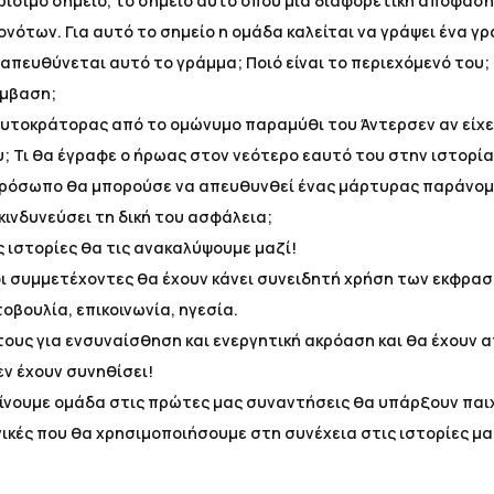
κρίσιμο σημείο, το σημείο αυτό όπου μια διαφορετική απόφαση
νότων. Για αυτό το σημείο η ομάδα καλείται να γράψει ένα γ
 απευθύνεται αυτό το γράμμα; Ποιό είναι το περιεχόμενό του;
έμβαση;
υτοκράτορας από το ομώνυμο παραμύθι του Άντερσεν αν είχε 
υ; Τι θα έγραφε ο ήρωας στον νεότερο εαυτό του στην ιστορία
πρόσωπο θα μπορούσε να απευθυνθεί ένας μάρτυρας παράνομη
κινδυνεύσει τη δική του ασφάλεια;
ς ιστορίες θα τις ανακαλύψουμε μαζί!
 συμμετέχοντες θα έχουν κάνει συνειδητή χρήση των εκφρασ
βουλία, επικοινωνία, ηγεσία.
τους για ενσυναίσθηση και ενεργητική ακρόαση και θα έχουν 
εν έχουν συνηθίσει!
ίνουμε ομάδα στις πρώτες μας συναντήσεις θα υπάρξουν παιχν
ικές που θα χρησιμοποιήσουμε στη συνέχεια στις ιστορίες μα