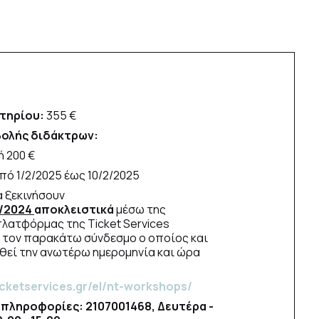
τηρίου:
355 €
ολής διδάκτρων:
ή 200 €
από 1/2/2025 έως 10/2/2025
α ξεκινήσουν
/2024
αποκλειστικά
μέσω της
πλατφόρμας της Ticket Services
τον παρακάτω σύνδεσμο ο οποίος και
θεί την ανωτέρω ημερομηνία και ώρα
icketservices.gr/el/nt-workshops/
 πληροφορίες: 2107001468, Δευτέρα -