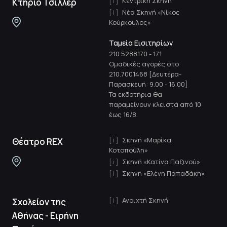
Κεντρική Σκηνή
Κτήριο Τσίλλερ
Νέα Σκηνή «Νίκος
Κούρκουλος»
Ταμεία Εισιτηρίων
210 5288170
-
171
Ομαδικές αγορές στο
210.7001468 [Δευτέρα-
Παρασκευή: 9.00 - 16.00]
Τα εκδοτήρια θα
παραμείνουν κλειστά από 10
έως 16/8.
Σκηνή «Μαρίκα
Θέατρο REX
Κοτοπούλη»
Σκηνή «Κατίνα Παξινού»
Σκηνή «Ελένη Παπαδάκη»
Ανοιχτή Σκηνή
Σχολείον της
Αθήνας - Ειρήνη