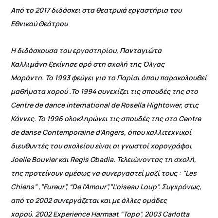
Από το 2017 διδάσκει στα θεατρικά εργαστήρια του
Εθνικού Θεάτρου
Η διδάσκουσα του εργαστηρίου,
Πανταγιώτα
Καλλιμάνη
ξεκίνησε ορό στη σχολή της Όλγας
Μαράντη. Το 1993 φεύγει για το Παρίσι όπου παρακολουθεί
μαθήματα χορού .Το 1994 συνεχίζει τις σπουδές της στο
Centre de dance international de Rosella Hightower, στις
Κάννες. Το 1996 ολοκληρώνει τις σπουδές της στο Centre
de danse Contemporaine d’Angers, όπου καλλιτεχνικοί
διευθυντές του σχολείου είναι οι γνωστοί χορογράφοι
Joelle Βouvier και Regis Οbadia. Τελειώνοντας τη σχολή,
της προτείνουν αμέσως να συνεργαστεί μαζί τους : "Les
Chiens” ,”Fureur”, “De l’Amour”,”L’oiseau Loup”. Συγχρόνως,
από το 2002 συνεργάζεται και με άλλες ομάδες
χορού. 2002 Experience Harmaat “Topo”, 2003 Carlotta