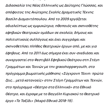
Διδασκαλία της Νέας Ελληνικής ως Δεύτερης Γλώσσας, και
απόφοιτος της Ανώτερης Σχολής Δραματικής Τέχνης
Βασίλη Διαμαντόπουλου. Από το 2009 εργάζεται
αδιαλείπτως ως εμψυχώτρια, ηθοποιός και σκηνοθέτης
εφηβικών θεατρικών ομάδων σε σχολεία, δήμους και
πολιτιστικούς συλλόγους και έχει συγγράψει και
σκηνοθετήσει πλήθος θεατρικών έργων από, με και για
έφηβους. Από το 2011 έως σήμερα έχει συν-σχεδιάσει και
συνεργαστεί στο Φεστιβάλ Εφηβικού Θεάτρου στη Στέγη
Γραμμάτων και Τεχνών με την grasshopperyouth, στο
πρόγραμμα βιωματικής μάθησης «Σύγχρονη Τέχνη: πρώτα
ζεις... μετά κατανοείς» στην Στέγη Γραμμάτων και Τεχνών,
στο πρόγραμμα «Θέατρο στα Ελληνικά» στο Εθνικό
Θέατρο, και έγραψε με το Βαγγέλη Κυριακού το θεατρικό
έργο «Το Ταξίδι» (Μικρό Εθνικό 2018-19).