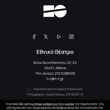
Εθνικό Θέατρο
Αγίου Κωνσταντίνου 22-24
10437, Αθήνα
Τηλ. κέντρο
210 5288100
n-t@n-t.gr
Περισσότερες επιλογές επικοινωνίας
Πληροφορίες παραστάσεων:
210 52 88 173
Η ιστοσελίδα χρησιμοποιεί cookies για την ευκολία της περιήγησης, την
ΧΟΡΗΓΟΙ 2025 - 2026
εξατομίκευση του περιεχομένου και διαφημίσεων και την ανάλυση της