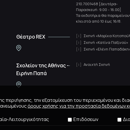
210.7001468 [Δευτέρα-
Παρασκευή: 9.00 - 16.00]
Τα εκδοτήρια θα παραμείνου
κλειστά από 10 έως 16/8.
Σκηνή «Μαρίκα Κοτοπού
Θέατρο REX
Σκηνή «Κατίνα Παξινού»
Σκηνή «Ελένη Παπαδάκη
Ανοιχτή Σκηνή
Σχολείον της Αθήνας -
Ειρήνη Παπά
 της περιήγησης, την εξατομίκευση του περιεχομένου και δι
ανανεωμένους
όρους χρήσης για την προστασία δεδομένων κα
αία-Λειτουργικότητας
Επιδόσεων
Δι