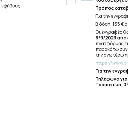
4
Κόστος εργασ
α εφήβους
Τρόπος καταβ
Για την εγγραφ
Β δόση: 155 € 
Οι εγγραφές θ
6/9/2023
απο
πλατφόρμας τη
παρακάτω σύνδ
την ανωτέρω ημ
https://www.t
Για την εγγρα
Τηλέφωνο για
Παρασκευή, 09