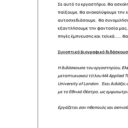
Σε αυτό το εργαστήριο, θα ασχολ
παίξουμε, θα ανακαλύψουμε την χ
αυτοσχεδιάσουμε, θα συνομιλήσο
εξαντλήσουμε την φαντασία μας, θ
πηγές έμπνευσης και τελικά...... 
Συνοπτικό βιογραφικό διδάσκου
Η διδάσκουσα του εργαστηρίου,
Ελ
μεταπτυχιακού τίτλου MA Applied Th
University of London. Έχει διδάξει 
με το Εθνικό Θέατρο, ως εμψυχωτρ
Εργάζεται σαν ηθοποιός και σκηνοθ