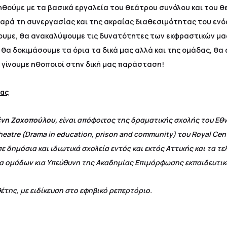
ηθούμε με τα βασικά εργαλεία του θεάτρου συνόλου και του θ
αρά τη συνεργασίας και της ακραίας διαθεσιμότητας του ενό
υμε, θα ανακαλύψουμε τις δυνατότητες των εκφραστικών μα
α δοκιμάσουμε τα όρια τα δικά μας αλλά και της ομάδας, θα φ
θα γίνουμε ηθοποιοί στην δική μας παράσταση!
σας
ένη Ζαχοπούλου,
είναι απόφοιτος της δραματικής σχολής του Εθν
eatre (Drama in education, prison and community) του Royal Cen
σε δημόσια και ιδιωτικά σχολεία εντός και εκτός Αττικής και τα τ
ια ομάδων κια Υπεύθυνη της Ακαδημίας Επιμόρφωσης εκπαιδευτι
έτης, με ειδίκευση στο εφηβικό ρεπερτόριο.