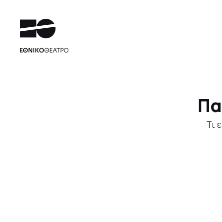
Πα
Τι 