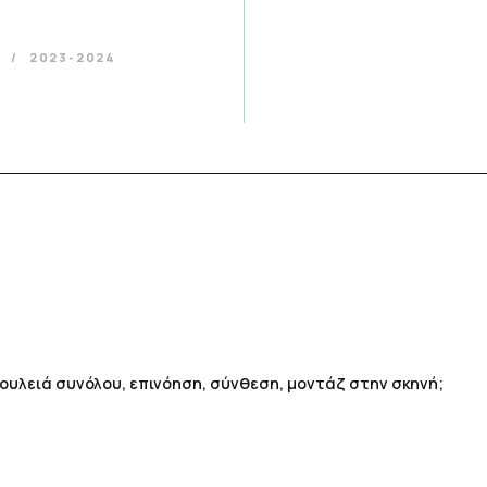
α
2023-2024
 δουλειά συνόλου, επινόηση, σύνθεση, μοντάζ στην σκηνή;