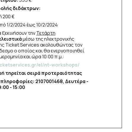
τηρίου:
355 €
ολής διδάκτρων:
ή 200 €
από 1/2/2024 έως 10/2/2024
α ξεκινήσουν την
Τετάρτη
κλειστικά
μέσω της ηλεκτρονικής
ς Ticket Services ακολουθώντας τον
εσμο ο οποίος και θα ενεργοποιηθεί
ερομηνία και ώρα 10:00 π.μ.:
icketservices.gr/el/nt-workshops/
φή τηρείται σειρά προτεραιότητας
 πληροφορίες: 2107001468, Δευτέρα -
:00 - 15:00