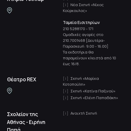
Νέα Σκηνή «Νίκος
Κούρκουλος»
Ταμεία Εισιτηρίων
210 5288170
-
171
Ομαδικές αγορές στο
210.7001468 [Δευτέρα-
Παρασκευή: 9.00 - 16.00]
Τα εκδοτήρια θα
παραμείνουν κλειστά από 10
έως 16/8.
Σκηνή «Μαρίκα
Θέατρο REX
Κοτοπούλη»
Σκηνή «Κατίνα Παξινού»
Σκηνή «Ελένη Παπαδάκη»
Ανοιχτή Σκηνή
Σχολείον της
Αθήνας - Ειρήνη
Παπά