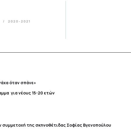
α
2020-2021
νάχα όταν σπάνε»
μμα για νέους 15-20 ετών
ην συμμετοχή της σκηνοθέτιδας Σοφίας Βγενοπούλου