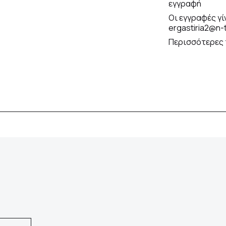
εγγραφή
Οι εγγραφές γ
ergastiria2@n-t
Περισσότερες 