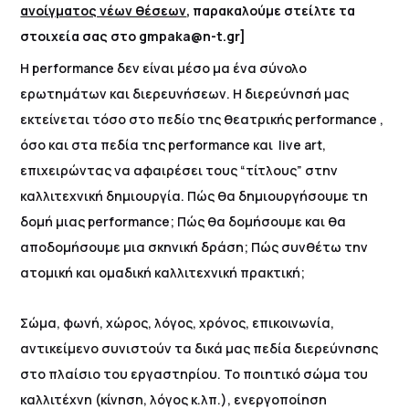
ανοίγματος νέων θέσεων
, παρακαλούμε στείλτε τα
στοιχεία σας στο gmpaka@n-t.gr]
Η performance δεν είναι μέσο μα ένα σύνολο
ερωτημάτων και διερευνήσεων. Η διερεύνησή μας
εκτείνεται τόσο στο πεδίο της θεατρικής performance ,
όσο και στα πεδία της performance και live art,
επιχειρώντας να αφαιρέσει τους “τίτλους” στην
καλλιτεχνική δημιουργία. Πώς θα δημιουργήσουμε τη
δομή μιας performance; Πώς θα δομήσουμε και θα
αποδομήσουμε μια σκηνική δράση; Πώς συνθέτω την
ατομική και ομαδική καλλιτεχνική πρακτική;
Σώμα, φωνή, χώρος, λόγος, χρόνος, επικοινωνία,
αντικείμενο συνιστούν τα δικά μας πεδία διερεύνησης
στο πλαίσιο του εργαστηρίου. Το ποιητικό σώμα του
καλλιτέχνη (κίνηση, λόγος κ.λπ.), ενεργοποίηση