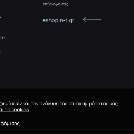
επίσκεψή σας.
ν
eshop.n-t.gr
λη»
»
αφημίσεων και την ανάλυση της επισκεψιμότητας μας.
ι τα cookies
.
αφήμισης