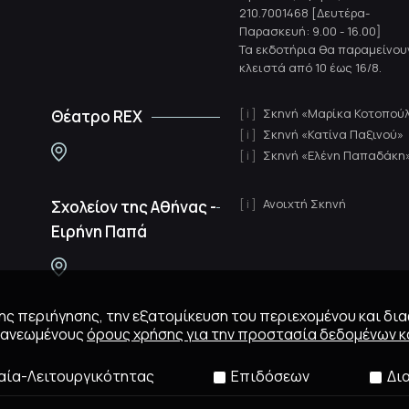
210.7001468 [Δευτέρα-
Παρασκευή: 9.00 - 16.00]
Τα εκδοτήρια θα παραμείνου
κλειστά από 10 έως 16/8.
Σκηνή «Μαρίκα Κοτοπού
Θέατρο REX
Σκηνή «Κατίνα Παξινού»
Σκηνή «Ελένη Παπαδάκη
Ανοιχτή Σκηνή
Σχολείον της Αθήνας -
Ειρήνη Παπά
 της περιήγησης, την εξατομίκευση του περιεχομένου και δι
ανανεωμένους
όρους χρήσης για την προστασία δεδομένων κα
αία-Λειτουργικότητας
Επιδόσεων
Δι