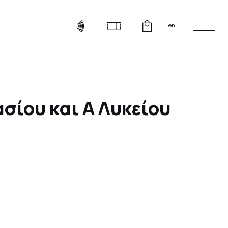
en
ασίου και Α Λυκείου