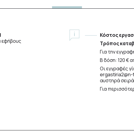
1
Κόστος εργασ
α εφήβους
Τρόπος καταβ
Για την εγγραφ
Β δόση: 120 € α
Οι εγγραφές γ
ergastiria2@n-
αυστηρά σειρά
Για περισσότε