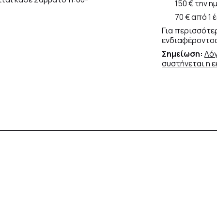
150 € την ημ
70 € από 1 έω
Για περισσότε
ενδιαφέροντος:
Σημείωση:
Λόγ
συστήνεται η 