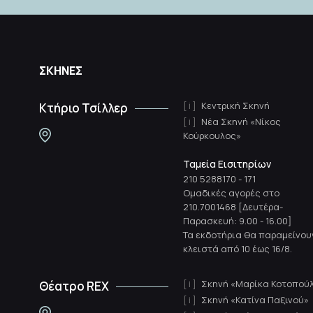
ΣΚΗΝΕΣ
Κεντρική Σκηνή
Κτήριο Τσίλλερ
Νέα Σκηνή «Νίκος
Κούρκουλος»
Ταμεία Εισιτηρίων
210 5288170
-
171
Ομαδικές αγορές στο
210.7001468 [Δευτέρα-
Παρασκευή: 9.00 - 16.00]
Τα εκδοτήρια θα παραμείνου
κλειστά από 10 έως 16/8.
Σκηνή «Μαρίκα Κοτοπού
Θέατρο REX
Σκηνή «Κατίνα Παξινού»