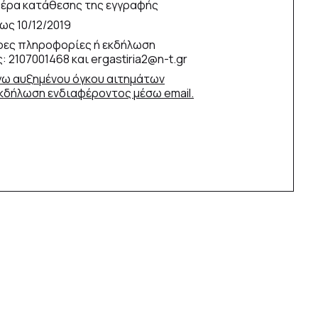
έρα κατάθεσης της εγγραφής
ς 10/12/2019
ρες πληροφορίες ή εκδήλωση
 2107001468 και ergastiria2@n-t.gr
ω αυξημένου όγκου αιτημάτων
εκδήλωση ενδιαφέροντος μέσω email.