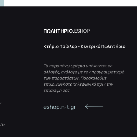
ΠΩΛΗΤΗΡΙΟ.
ESHOP
Κτήριο Τσίλλερ - Κεντρικό Πωλητήριο
Τα παραπάνω ωράρια υπόκεινται σε
αλλαγές, ανάλογα με τον προγραμματισμό
των παραστάσεων. Παρακαλούμε
επικοινωνήστε τηλεφωνικά πριν την
επίσκεψή σας.
ν
eshop.n-t.gr
λη»