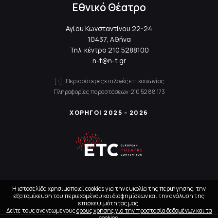
Εθνικό Θέατρο
Αγίου Κωνσταντίνου 22-24
10437, Αθήνα
Τηλ. κέντρο
210 5288100
n-t@n-t.gr
Περισσότερες επιλογές επικοινωνίας
Πληροφορίες παραστάσεων:
210 52 88 173
ΧΟΡΗΓΟΙ 2025 - 2026
Η ιστοσελίδα χρησιμοποιεί cookies για την ευκολία της περιήγησης, την
εξατομίκευση του περιεχομένου και διαφημίσεων και την ανάλυση της
επισκεψιμότητας μας.
Δείτε τους ανανεωμένους
όρους χρήσης για την προστασία δεδομένων και τα
cookies
.