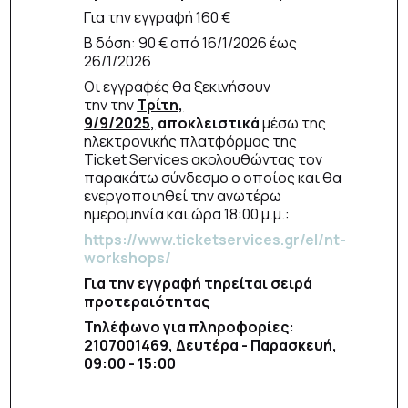
Για την εγγραφή 160 €
Β δόση: 90 € από 16/1/2026 έως
26/1/2026
Οι εγγραφές θα ξεκινήσουν
την την
Τρίτη,
9/9/2025,
αποκλειστικά
μέσω της
ηλεκτρονικής πλατφόρμας της
Ticket Services ακολουθώντας τον
παρακάτω σύνδεσμο ο οποίος και θα
ενεργοποιηθεί την ανωτέρω
ημερομηνία και ώρα 18:00 μ.μ.:
https://www.ticketservices.gr/el/nt-
workshops/
Για την εγγραφή τηρείται σειρά
προτεραιότητας
Τηλέφωνο για πληροφορίες:
2107001469, Δευτέρα - Παρασκευή,
09:00 - 15:00