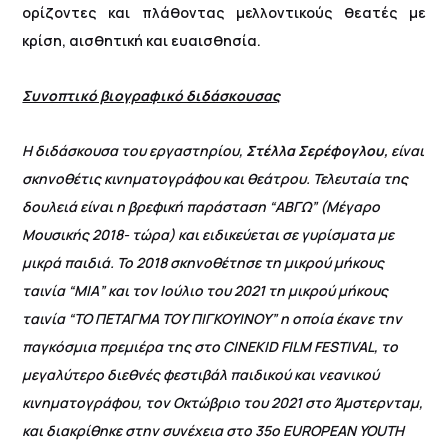
ορίζοντες και πλάθοντας μελλοντικούς θεατές με
κρίση, αισθητική και ευαισθησία.
Συνοπτικό βιογραφικό διδάσκουσας
Η διδάσκουσα του εργαστηρίου,
Στέλλα Σερέφογλου,
είναι
σκηνοθέτις κινηματογράφου και θεάτρου. Τελευταία της
δουλειά είναι η βρεφική παράσταση “ΑΒΓΩ” (Μέγαρο
Μουσικής 2018- τώρα) και ειδικεύεται σε γυρίσματα με
μικρά παιδιά. Το 2018 σκηνοθέτησε τη μικρού μήκους
ταινία “ΜΙΑ” και τον Ιούλιο του 2021 τη μικρού μήκους
ταινία “ΤΟ ΠΕΤΑΓΜΑ ΤΟΥ ΠΙΓΚΟΥΙΝΟΥ” η οποία έκανε την
παγκόσμια πρεμιέρα της στο CINEKID FILM FESTIVAL, το
μεγαλύτερο διεθνές φεστιβάλ παιδικού και νεανικού
κινηματογράφου, τον Οκτώβριο του 2021 στο Άμστερνταμ,
και διακρίθηκε στην συνέχεια στο 35ο EUROPEAN YOUTH