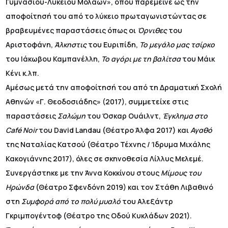
Γυμνασίου-Λυκείου Μολάων», όπου παρέμεινε ως την
αποφοίτησή του από το λύκειο πρωταγωνιστώντας σε
βραβευμένες παραστάσεις όπως οι
Όρνιθες
του
Αριστοφάνη,
Άλκηστις
του Ευριπίδη,
Το μεγάλο μας τσίρκο
του Ιάκωβου Καμπανέλλη,
Το αγόρι με τη βαλίτσα
του Μάικ
Κένι κ.λπ.
Αμέσως μετά την αποφοίτησή του από τη Δραματική Σχολή
Αθηνών «Γ. Θεοδοσιάδης» (2017), συμμετείχε στις
παραστάσεις
Σαλώμη
του Όσκαρ Ουάιλντ,
Έγκλημα στο
Café Noir
του David Landau (Θέατρο Άλφα 2017) και
Αγαθό
της Ναταλίας Κατσού (Θέατρο Τέχνης / Ίδρυμα Μιχάλης
Κακογιάννης 2017), όλες σε σκηνοθεσία Λίλλυς Μελεμέ.
Συνεργάστηκε με την Άννα Κοκκίνου στους
Μίμους του
Ηρώνδα
(Θέατρο Σφενδόνη 2019) και τον Στάθη Λιβαθινό
στη
Συμφορά από το πολύ μυαλό
του Αλεξάντρ
Γκριμπογέντοφ (Θέατρο της Οδού Κυκλάδων 2021).