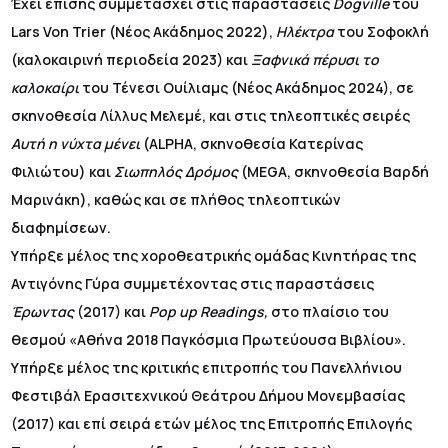
Έχει επίσης συμμετάσχει στις παραστάσεις
Dogville
του
Lars Von Trier (Νέος Ακάδημος 2022),
Ηλέκτρα
του Σοφοκλή
(καλοκαιρινή περιοδεία 2023) και
Ξαφνικά πέρυσι το
καλοκαίρι
του Τένεσι Ουίλιαμς (Νέος Ακάδημος 2024), σε
σκηνοθεσία Λίλλυς Μελεμέ, και στις τηλεοπτικές σειρές
Αυτή η νύχτα μένει
(ALPHA, σκηνοθεσία Κατερίνας
Φιλιώτου) και
Σιωπηλός Δρόμος
(MEGA, σκηνοθεσία Βαρδή
Μαρινάκη), καθώς και σε πλήθος τηλεοπτικών
διαφημίσεων.
Υπήρξε μέλος της χοροθεατρικής ομάδας Κινητήρας της
Αντιγόνης Γύρα συμμετέχοντας στις παραστάσεις
Έρωντας
(2017) και
Pop up Readings,
στο πλαίσιο του
θεσμού «Αθήνα 2018 Παγκόσμια Πρωτεύουσα Βιβλίου».
Υπήρξε μέλος της κριτικής επιτροπής του Πανελλήνιου
Φεστιβάλ Ερασιτεχνικού Θεάτρου Δήμου Μονεμβασίας
(2017) και επί σειρά ετών μέλος της Επιτροπής Επιλογής